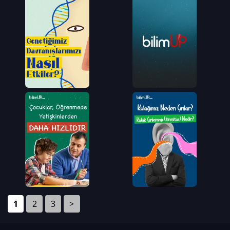
1
2
3
>