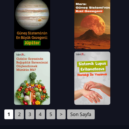
1
2
3
4
5
>
Son Sayfa