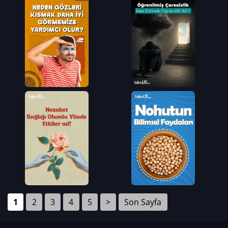
1
2
3
4
5
>
Son Sayfa