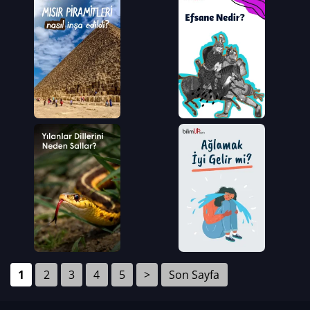
1
2
3
4
5
>
Son Sayfa