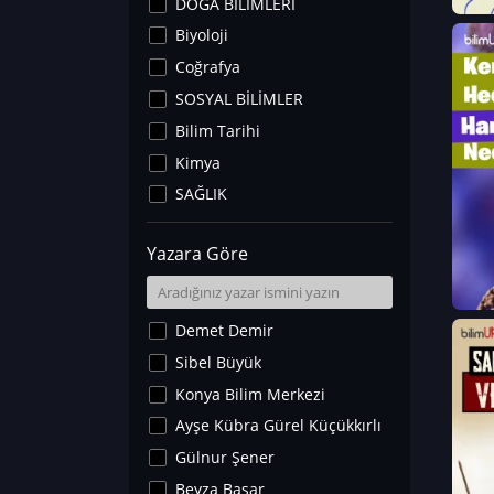
DOĞA BİLİMLERİ
Biyoloji
Coğrafya
SOSYAL BİLİMLER
Bilim Tarihi
Kimya
SAĞLIK
Sanat Tarihi
Yazara Göre
Fizik
Yer Bilimleri
Astronomi ve Uzay
Demet Demir
Noroloji
Sibel Büyük
Matematik
Konya Bilim Merkezi
Teknoloji
Ayşe Kübra Gürel Küçükkırlı
İklim Değişikliği
Gülnur Şener
Arkeoloji
Beyza Başar