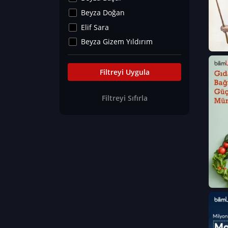
Kültür&Sanat
Beyza Doğan
Yaşam Tavsiyeleri
Elif Sara
Merakoloji
Beyza Gizem Yıldırım
Sağlık Tümü
İlknur İyigökler
Nadir Hastalıklar
Büşra Elif Kıvrak
Filtreyi Uygula
Eğitim Bilimleri
Fatma Beyza Öztürk
Filtreyi Sıfırla
Can TORUN
Hasan Gürel
Dilara Güven
Elif Sara
Ayşe Edanur Başer
Gözde Düriye Alkan
Onur Erdoğan
Ceren Eda Erol
Hacer Nur Küçükkırlı