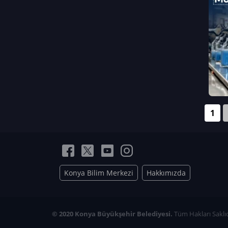
Neriman Nur Bahçıvan
İmran Verirşen
Mehmet Küçüktongur
Elmas Nur İbaoğlu
Yasemin Cömert
Müzeyyen Kalfazade
Zeynep Deresoy
Müzeyyen Büyüksamancı
1
Nazlı Ecem Görü
Esra Nur ELMAS
Konya Bilim Merkezi
Hakkımızda
© 2020 Konya Büyükşehir Belediyesi.
Tüm Hakları Saklıd