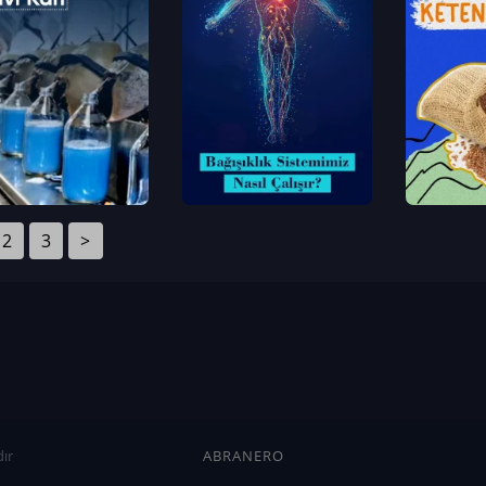
2
3
>
ır
ABRANERO