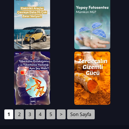
1
2
3
4
5
>
Son Sayfa