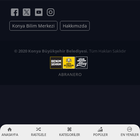
Konya Bilim Merkezi
Hakkımızda
© 2020 Konya Büyükşehir Belediyesi.
Tüm Hakları Saklıdır
ABRANERO
ANASAYFA
RASTGELE
KATEGORİLER
POPÜLER
EN YENİLER