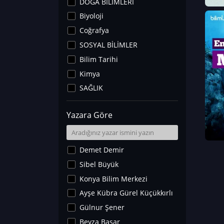
DOĞA BİLİMLERİ
Biyoloji
Coğrafya
SOSYAL BİLİMLER
Bilim Tarihi
Kimya
SAĞLIK
Sanat Tarihi
Yazara Göre
Fizik
Yer Bilimleri
Astronomi ve Uzay
Demet Demir
Noroloji
Sibel Büyük
Matematik
Konya Bilim Merkezi
Teknoloji
Ayşe Kübra Gürel Küçükkırlı
İklim Değişikliği
Gülnur Şener
Arkeoloji
Beyza Başar