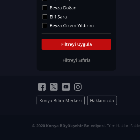
Kültür&Sanat
Beyza Doğan
Yaşam Tavsiyeleri
Elif Sara
Merakoloji
Beyza Gizem Yıldırım
Sağlık Tümü
İlknur İyigökler
Nadir Hastalıklar
Büşra Elif Kıvrak
Filtreyi Uygula
Eğitim Bilimleri
Fatma Beyza Öztürk
Filtreyi Sıfırla
Can TORUN
Hasan Gürel
Dilara Güven
Elif Sara
Ayşe Edanur Başer
Konya Bilim Merkezi
Hakkımızda
Gözde Düriye Alkan
Onur Erdoğan
Ceren Eda Erol
© 2020 Konya Büyükşehir Belediyesi.
Tüm Hakları Saklıd
Hacer Nur Küçükkırlı