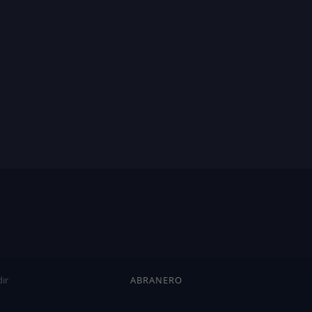
ır
ABRANERO