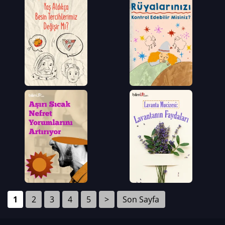
1
2
3
4
5
>
Son Sayfa