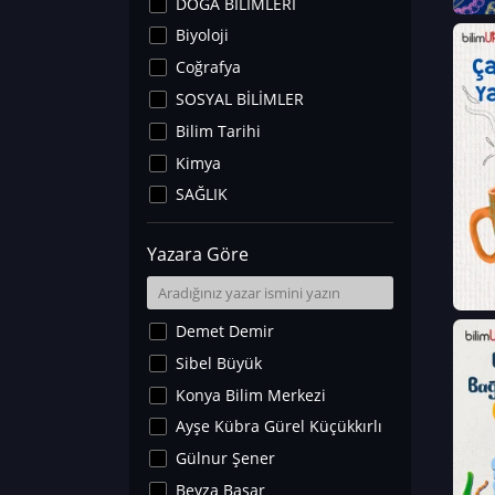
DOĞA BİLİMLERİ
Biyoloji
Coğrafya
SOSYAL BİLİMLER
Bilim Tarihi
Kimya
SAĞLIK
Sanat Tarihi
Yazara Göre
Fizik
Yer Bilimleri
Astronomi ve Uzay
Demet Demir
Noroloji
Sibel Büyük
Matematik
Konya Bilim Merkezi
Teknoloji
Ayşe Kübra Gürel Küçükkırlı
İklim Değişikliği
Gülnur Şener
Arkeoloji
Beyza Başar