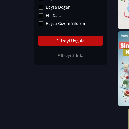
Kültür&Sanat
Beyza Doğan
Yaşam Tavsiyeleri
Elif Sara
Merakoloji
Beyza Gizem Yıldırım
Sağlık Tümü
İlknur İyigökler
Nadir Hastalıklar
Büşra Elif Kıvrak
Filtreyi Uygula
Eğitim Bilimleri
Fatma Beyza Öztürk
Filtreyi Sıfırla
Can TORUN
Hasan Gürel
Dilara Güven
Elif Sara
Ayşe Edanur Başer
Gözde Düriye Alkan
Onur Erdoğan
Ceren Eda Erol
Hacer Nur Küçükkırlı