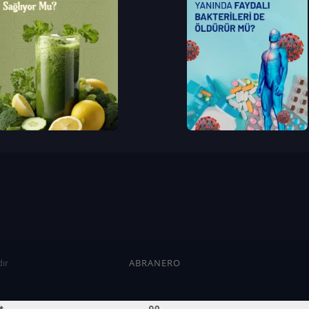
ır
ABRANERO