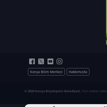
Neriman Nur Bahçıvan
İmran Verirşen
Mehmet Küçüktongur
Elmas Nur İbaoğlu
Yasemin Cömert
Müzeyyen Kalfazade
Zeynep Deresoy
Müzeyyen Büyüksamancı
Nazlı Ecem Görü
Esra Nur ELMAS
Konya Bilim Merkezi
Hakkımızda
© 2020 Konya Büyükşehir Belediyesi.
Tüm Hakları Saklıd