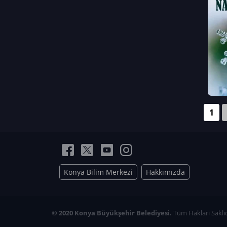
Neriman Nur Bahçıvan
İmran Verirşen
Mehmet Küçüktongur
Elmas Nur İbaoğlu
Yasemin Cömert
Müzeyyen Kalfazade
Zeynep Deresoy
Müzeyyen Büyüksamancı
1
Nazlı Ecem Görü
Esra Nur ELMAS
Konya Bilim Merkezi
Hakkımızda
© 2020 Konya Büyükşehir Belediyesi.
Tüm Hakları Saklıd