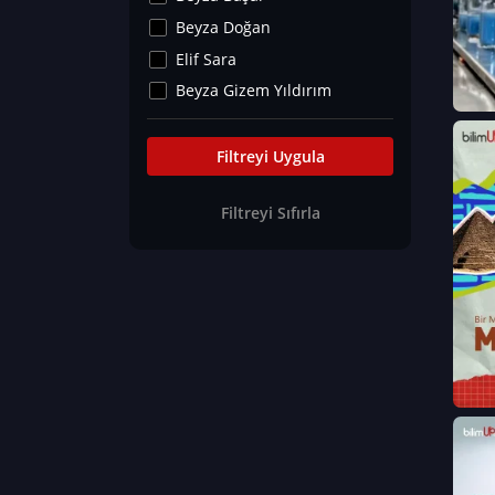
Kültür&Sanat
Beyza Doğan
Yaşam Tavsiyeleri
Elif Sara
Merakoloji
Beyza Gizem Yıldırım
Sağlık Tümü
İlknur İyigökler
Nadir Hastalıklar
Büşra Elif Kıvrak
Filtreyi Uygula
Eğitim Bilimleri
Fatma Beyza Öztürk
Filtreyi Sıfırla
Can TORUN
Hasan Gürel
Dilara Güven
Elif Sara
Ayşe Edanur Başer
Gözde Düriye Alkan
Onur Erdoğan
Ceren Eda Erol
Hacer Nur Küçükkırlı