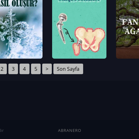
2
3
4
5
>
Son Sayfa
ır
ABRANERO