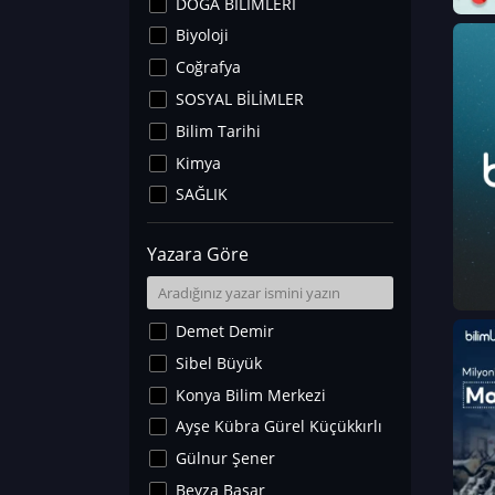
DOĞA BİLİMLERİ
Biyoloji
Coğrafya
SOSYAL BİLİMLER
Bilim Tarihi
Kimya
SAĞLIK
Sanat Tarihi
Yazara Göre
Fizik
Yer Bilimleri
Astronomi ve Uzay
Demet Demir
Noroloji
Sibel Büyük
Matematik
Konya Bilim Merkezi
Teknoloji
Ayşe Kübra Gürel Küçükkırlı
İklim Değişikliği
Gülnur Şener
Arkeoloji
Beyza Başar