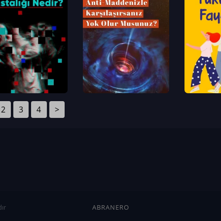
2
3
4
>
ır
ABRANERO