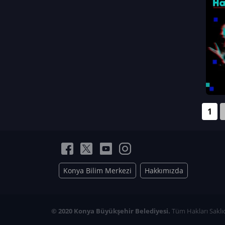
Neriman Nur Bahçıvan
İmran Verirşen
Mehmet Küçüktongur
Elmas Nur İbaoğlu
Yasemin Cömert
Müzeyyen Kalfazade
Zeynep Deresoy
Müzeyyen Büyüksamancı
1
Nazlı Ecem Görü
Esra Nur ELMAS
Konya Bilim Merkezi
Hakkımızda
© 2020 Konya Büyükşehir Belediyesi.
Tüm Hakları Saklıd