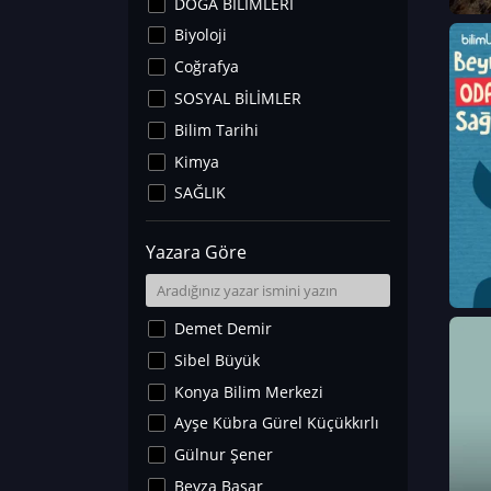
DOĞA BİLİMLERİ
Biyoloji
Coğrafya
SOSYAL BİLİMLER
Bilim Tarihi
Kimya
SAĞLIK
Sanat Tarihi
Yazara Göre
Fizik
Yer Bilimleri
Astronomi ve Uzay
Demet Demir
Noroloji
Sibel Büyük
Matematik
Konya Bilim Merkezi
Teknoloji
Ayşe Kübra Gürel Küçükkırlı
İklim Değişikliği
Gülnur Şener
Arkeoloji
Beyza Başar