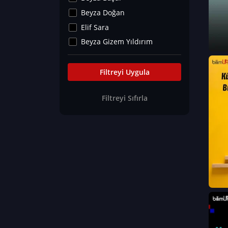
Kültür&Sanat
Beyza Doğan
Yaşam Tavsiyeleri
Elif Sara
Merakoloji
Beyza Gizem Yıldırım
Sağlık Tümü
İlknur İyigökler
Nadir Hastalıklar
Büşra Elif Kıvrak
Filtreyi Uygula
Eğitim Bilimleri
Fatma Beyza Öztürk
Filtreyi Sıfırla
Can TORUN
Hasan Gürel
Dilara Güven
Elif Sara
Ayşe Edanur Başer
Gözde Düriye Alkan
Onur Erdoğan
Ceren Eda Erol
Hacer Nur Küçükkırlı