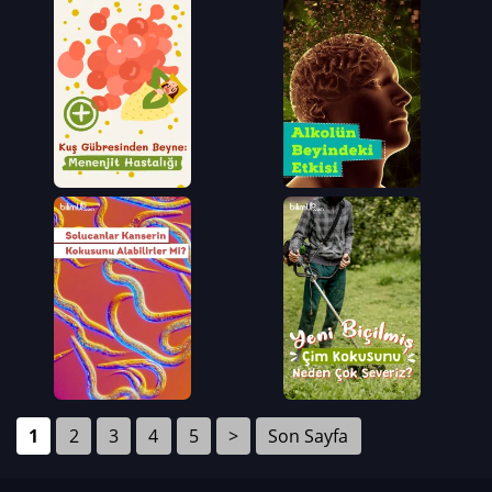
1
2
3
4
5
>
Son Sayfa