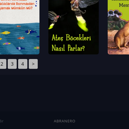
2
3
4
>
ır
ABRANERO