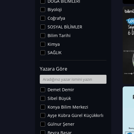
DOĞA BİLİMLERİ
Biyoloji
Coğrafya
SOSYAL BİLİMLER
Bilim Tarihi
Kimya
SAĞLIK
Sanat Tarihi
Yazara Göre
Fizik
Yer Bilimleri
Astronomi ve Uzay
Demet Demir
Noroloji
Sibel Büyük
Matematik
Konya Bilim Merkezi
Teknoloji
Ayşe Kübra Gürel Küçükkırlı
İklim Değişikliği
Gülnur Şener
Arkeoloji
Beyza Başar