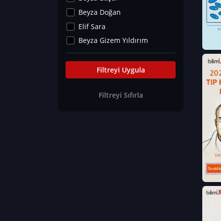
Kültür&Sanat
Beyza Doğan
Yaşam Tavsiyeleri
Elif Sara
Merakoloji
Beyza Gizem Yıldırım
Sağlık Tümü
İlknur İyigökler
Nadir Hastalıklar
Büşra Elif Kıvrak
Filtreyi Uygula
Eğitim Bilimleri
Fatma Beyza Öztürk
Filtreyi Sıfırla
Can TORUN
Hasan Gürel
Dilara Güven
Elif Sara
Ayşe Edanur Başer
Gözde Düriye Alkan
Onur Erdoğan
Ceren Eda Erol
Hacer Nur Küçükkırlı