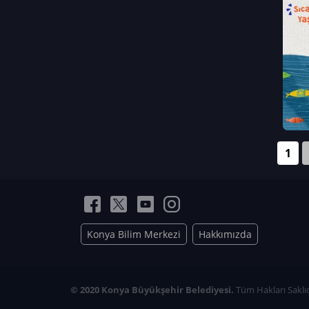
Neriman Nur Bahçıvan
İmran Verirşen
Mehmet Küçüktongur
Elmas Nur İbaoğlu
Yasemin Cömert
Müzeyyen Kalfazade
Zeynep Deresoy
Müzeyyen Büyüksamancı
1
Nazlı Ecem Görü
Esra Nur ELMAS
Konya Bilim Merkezi
Hakkımızda
© 2020 Konya Büyükşehir Belediyesi.
Tüm Hakları Saklıd