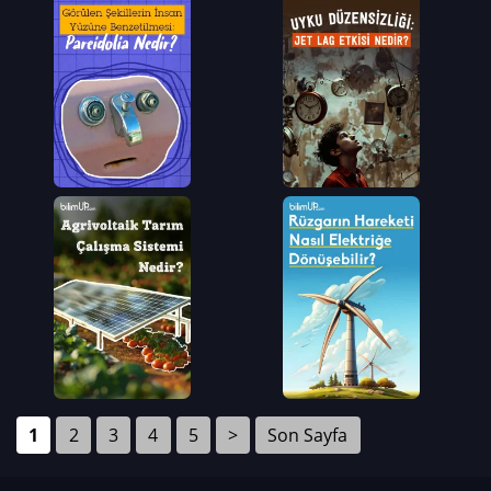
1
2
3
4
5
>
Son Sayfa