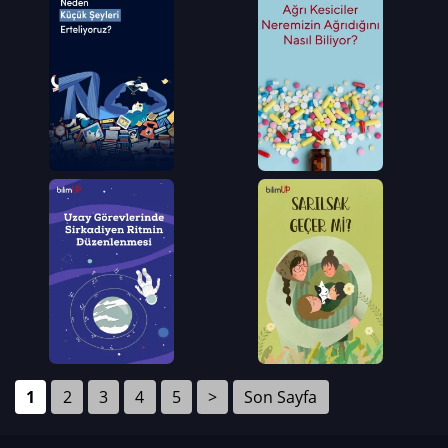
1
2
3
4
5
>
Son Sayfa