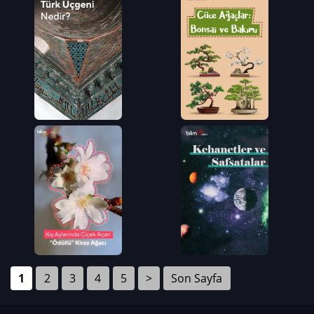
1
2
3
4
5
>
Son Sayfa