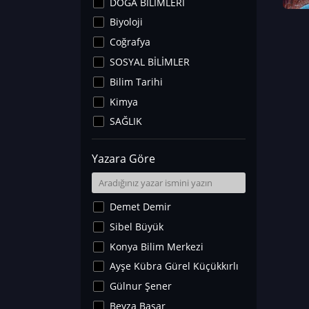
DOĞA BİLİMLERİ
Biyoloji
Coğrafya
SOSYAL BİLİMLER
Bilim Tarihi
Kimya
SAĞLIK
Sanat Tarihi
Yazara Göre
Fizik
Yer Bilimleri
Astronomi ve Uzay
Demet Demir
Noroloji
Sibel Büyük
Matematik
Konya Bilim Merkezi
Teknoloji
Ayşe Kübra Gürel Küçükkırlı
İklim Değişikliği
Gülnur Şener
Arkeoloji
Beyza Başar