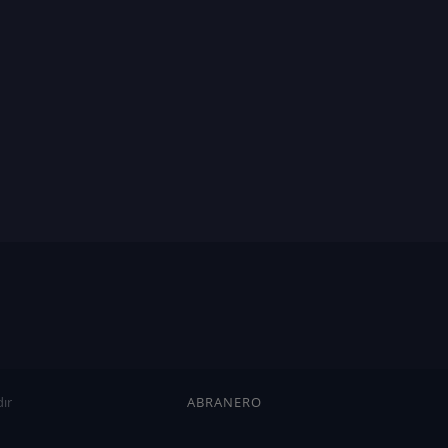
ır
ABRANERO