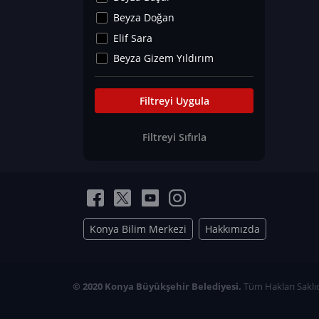
Kültür&Sanat
Beyza Doğan
Yaşam Tavsiyeleri
Elif Sara
Merakoloji
Beyza Gizem Yıldırım
Sağlık Tümü
İlknur İyigökler
Nadir Hastalıklar
Büşra Elif Kıvrak
Filtreyi Uygula
Eğitim Bilimleri
Fatma Beyza Öztürk
Filtreyi Sıfırla
Can TORUN
Hasan Gürel
Dilara Güven
Elif Sara
Ayşe Edanur Başer
Konya Bilim Merkezi
Hakkımızda
Gözde Düriye Alkan
Onur Erdoğan
Ceren Eda Erol
© 2020 Konya Büyükşehir Belediyesi.
Tüm Hakları Saklıd
Hacer Nur Küçükkırlı