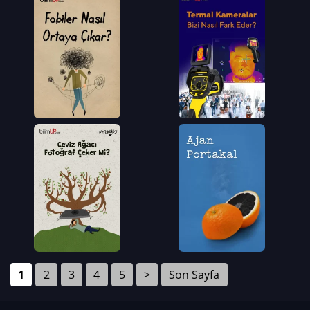
1
2
3
4
5
>
Son Sayfa