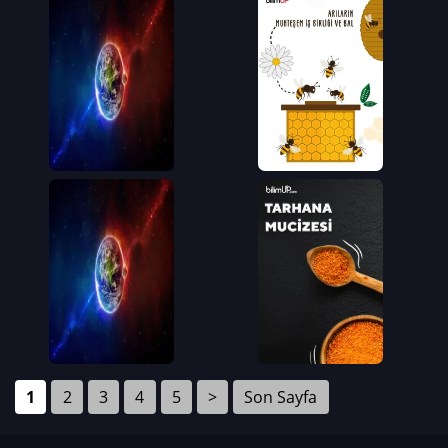
1
2
3
4
5
>
Son Sayfa