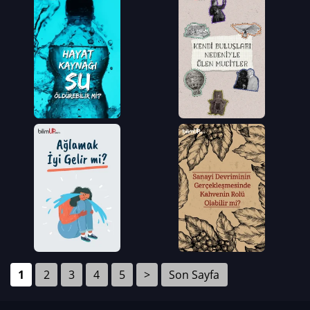
1
2
3
4
5
>
Son Sayfa