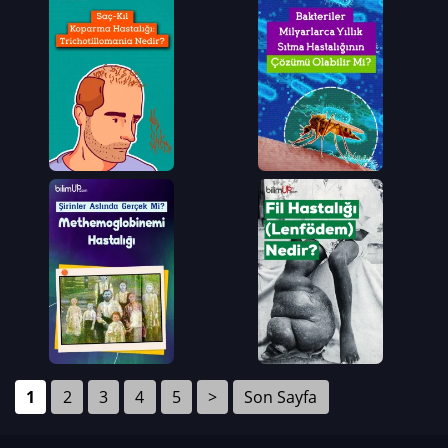
1
2
3
4
5
>
Son Sayfa