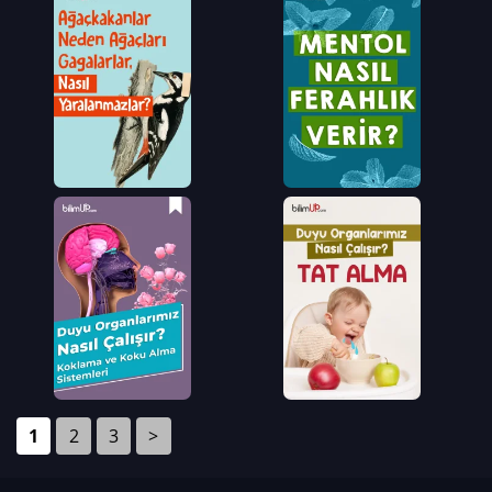
1
2
3
>