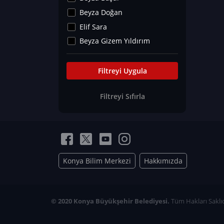
Kültür&Sanat
Beyza Doğan
Yaşam Tavsiyeleri
Elif Sara
Merakoloji
Beyza Gizem Yıldırım
Sağlık Tümü
İlknur İyigökler
Nadir Hastalıklar
Büşra Elif Kıvrak
Filtreyi Uygula
Eğitim Bilimleri
Fatma Beyza Öztürk
Filtreyi Sıfırla
Can TORUN
Hasan Gürel
Dilara Güven
Elif Sara
Ayşe Edanur Başer
Konya Bilim Merkezi
Hakkımızda
Gözde Düriye Alkan
Onur Erdoğan
Ceren Eda Erol
© 2020 Konya Büyükşehir Belediyesi.
Tüm Hakları Saklıd
Hacer Nur Küçükkırlı