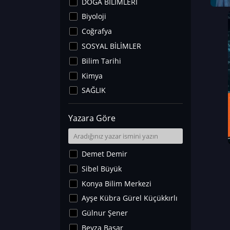
DOĞA BİLİMLERİ
Biyoloji
Coğrafya
SOSYAL BİLİMLER
Bilim Tarihi
Kimya
SAĞLIK
Sanat Tarihi
Yazara Göre
Fizik
Yer Bilimleri
Astronomi ve Uzay
Demet Demir
Noroloji
Sibel Büyük
Matematik
Konya Bilim Merkezi
Teknoloji
Ayşe Kübra Gürel Küçükkırlı
İklim Değişikliği
Gülnur Şener
Arkeoloji
Beyza Başar