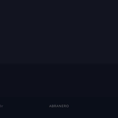
ır
ABRANERO