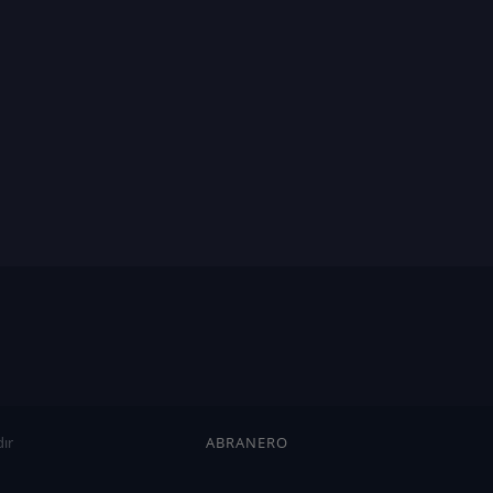
ır
ABRANERO