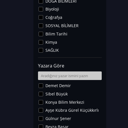
DOĞA BİLİMLERİ
Biyoloji
Coğrafya
SOSYAL BİLİMLER
Bilim Tarihi
Kimya
SAĞLIK
Sanat Tarihi
Yazara Göre
Fizik
Yer Bilimleri
Astronomi ve Uzay
Demet Demir
Noroloji
Sibel Büyük
Matematik
Konya Bilim Merkezi
Teknoloji
Ayşe Kübra Gürel Küçükkırlı
İklim Değişikliği
Gülnur Şener
Arkeoloji
Beyza Başar