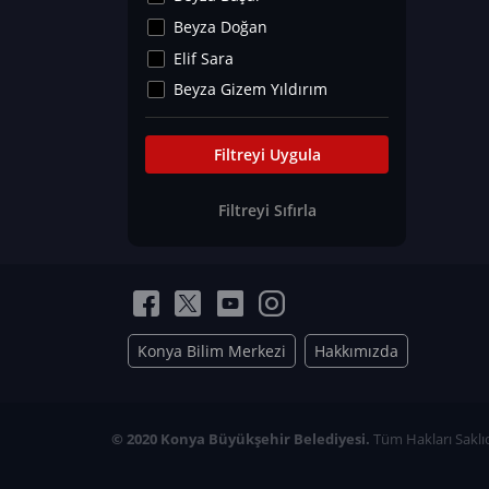
Kültür&Sanat
Beyza Doğan
Yaşam Tavsiyeleri
Elif Sara
Merakoloji
Beyza Gizem Yıldırım
Sağlık Tümü
İlknur İyigökler
Nadir Hastalıklar
Büşra Elif Kıvrak
Filtreyi Uygula
Eğitim Bilimleri
Fatma Beyza Öztürk
Filtreyi Sıfırla
Can TORUN
Hasan Gürel
Dilara Güven
Elif Sara
Ayşe Edanur Başer
Konya Bilim Merkezi
Hakkımızda
Gözde Düriye Alkan
Onur Erdoğan
Ceren Eda Erol
© 2020 Konya Büyükşehir Belediyesi.
Tüm Hakları Saklıd
Hacer Nur Küçükkırlı