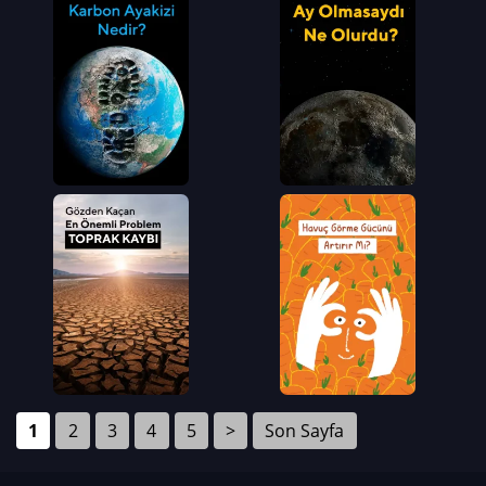
1
2
3
4
5
>
Son Sayfa