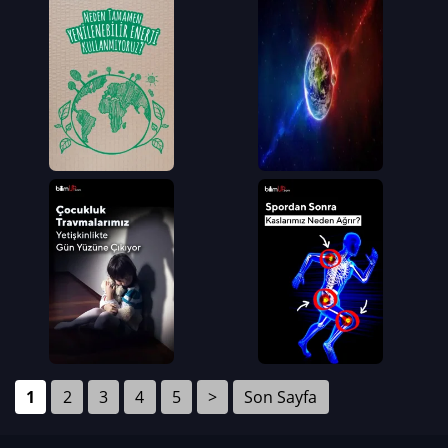
1
2
3
4
5
>
Son Sayfa