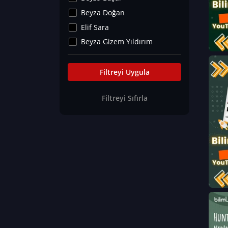
Kültür&Sanat
Beyza Doğan
Yaşam Tavsiyeleri
Elif Sara
Merakoloji
Beyza Gizem Yıldırım
Sağlık Tümü
İlknur İyigökler
Nadir Hastalıklar
Büşra Elif Kıvrak
Filtreyi Uygula
Eğitim Bilimleri
Fatma Beyza Öztürk
Filtreyi Sıfırla
Can TORUN
Hasan Gürel
Dilara Güven
Elif Sara
Ayşe Edanur Başer
Gözde Düriye Alkan
Onur Erdoğan
Ceren Eda Erol
Hacer Nur Küçükkırlı