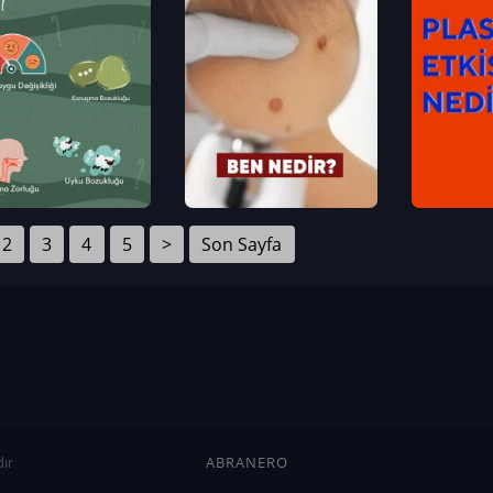
2
3
4
5
>
Son Sayfa
ır
ABRANERO