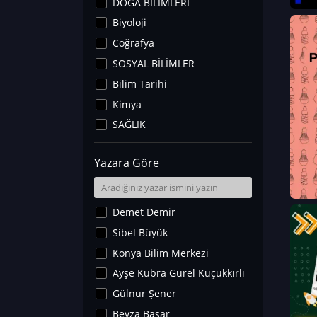
DOĞA BİLİMLERİ
Biyoloji
Coğrafya
SOSYAL BİLİMLER
Bilim Tarihi
Kimya
SAĞLIK
Sanat Tarihi
Yazara Göre
Fizik
Yer Bilimleri
Astronomi ve Uzay
Demet Demir
Noroloji
Sibel Büyük
Matematik
Konya Bilim Merkezi
Teknoloji
Ayşe Kübra Gürel Küçükkırlı
İklim Değişikliği
Gülnur Şener
Arkeoloji
Beyza Başar