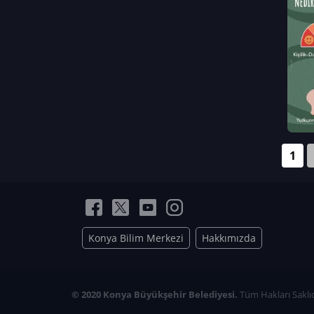
Neriman Nur Bahçıvan
İmran Verirşen
Mehmet Küçüktongur
Elmas Nur İbaoğlu
Yasemin Cömert
Müzeyyen Kalfazade
Zeynep Deresoy
Müzeyyen Büyüksamancı
1
Nazlı Ecem Görü
Esra Nur ELMAS
Konya Bilim Merkezi
Hakkımızda
© 2020 Konya Büyükşehir Belediyesi.
Tüm Hakları Saklıd