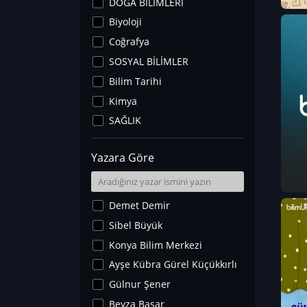
DOĞA BİLİMLERİ
Biyoloji
Coğrafya
SOSYAL BİLİMLER
Bilim Tarihi
Kimya
SAĞLIK
Sanat Tarihi
Yazara Göre
Fizik
Yer Bilimleri
Astronomi ve Uzay
Demet Demir
Noroloji
Sibel Büyük
Matematik
Konya Bilim Merkezi
Teknoloji
Ayşe Kübra Gürel Küçükkırlı
İklim Değişikliği
Gülnur Şener
Arkeoloji
Beyza Başar