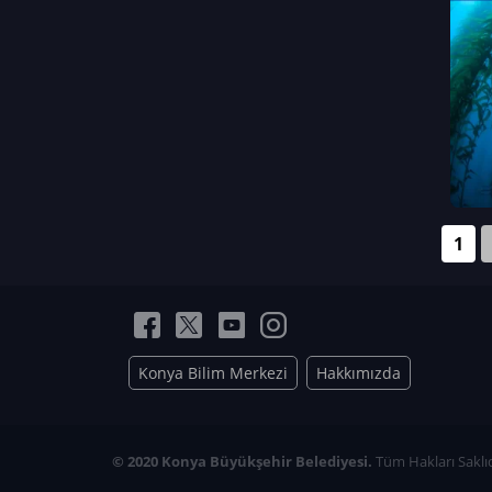
Neriman Nur Bahçıvan
İmran Verirşen
Mehmet Küçüktongur
Elmas Nur İbaoğlu
Yasemin Cömert
Müzeyyen Kalfazade
Zeynep Deresoy
Müzeyyen Büyüksamancı
1
Nazlı Ecem Görü
Esra Nur ELMAS
Konya Bilim Merkezi
Hakkımızda
© 2020 Konya Büyükşehir Belediyesi.
Tüm Hakları Saklıd