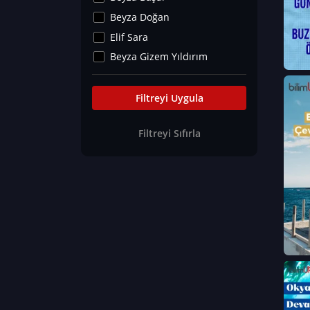
Kültür&Sanat
Beyza Doğan
Yaşam Tavsiyeleri
Elif Sara
Merakoloji
Beyza Gizem Yıldırım
Sağlık Tümü
İlknur İyigökler
Nadir Hastalıklar
Büşra Elif Kıvrak
Filtreyi Uygula
Eğitim Bilimleri
Fatma Beyza Öztürk
Filtreyi Sıfırla
Can TORUN
Hasan Gürel
Dilara Güven
Elif Sara
Ayşe Edanur Başer
Gözde Düriye Alkan
Onur Erdoğan
Ceren Eda Erol
Hacer Nur Küçükkırlı