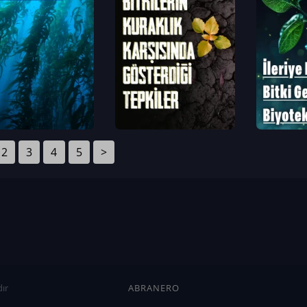
2
3
4
5
>
ır
ABRANERO