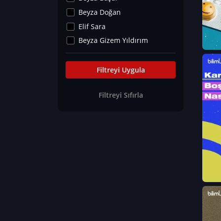
Kültür&Sanat
Beyza Doğan
Yaşam Tavsiyeleri
Elif Sara
Merakoloji
Beyza Gizem Yıldırım
Sağlık Tümü
İlknur İyigökler
Nadir Hastalıklar
Büşra Elif Kıvrak
Filtreyi Uygula
Eğitim Bilimleri
Fatma Beyza Öztürk
Filtreyi Sıfırla
Can TORUN
Hasan Gürel
Dilara Güven
Elif Sara
Ayşe Edanur Başer
Gözde Düriye Alkan
Onur Erdoğan
Ceren Eda Erol
Hacer Nur Küçükkırlı