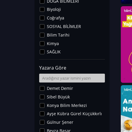
DOĞA BİLİMLERİ
Biyoloji
Coğrafya
SOSYAL BİLİMLER
Bilim Tarihi
Kimya
SAĞLIK
Sanat Tarihi
Yazara Göre
Fizik
Yer Bilimleri
Astronomi ve Uzay
Demet Demir
Noroloji
Sibel Büyük
Matematik
Konya Bilim Merkezi
Teknoloji
Ayşe Kübra Gürel Küçükkırlı
İklim Değişikliği
Gülnur Şener
Arkeoloji
Beyza Başar