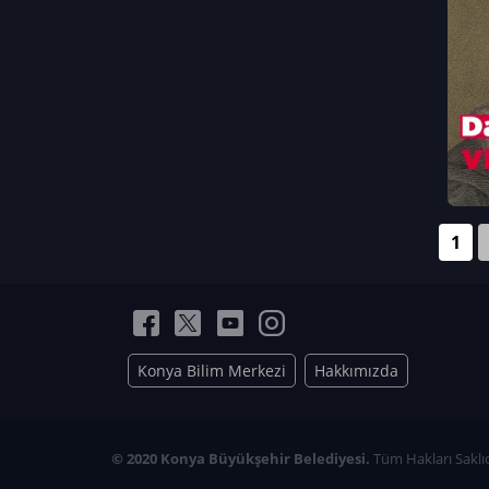
Neriman Nur Bahçıvan
İmran Verirşen
Mehmet Küçüktongur
Elmas Nur İbaoğlu
Yasemin Cömert
Müzeyyen Kalfazade
Zeynep Deresoy
Müzeyyen Büyüksamancı
1
Nazlı Ecem Görü
Esra Nur ELMAS
Konya Bilim Merkezi
Hakkımızda
© 2020 Konya Büyükşehir Belediyesi.
Tüm Hakları Saklıd