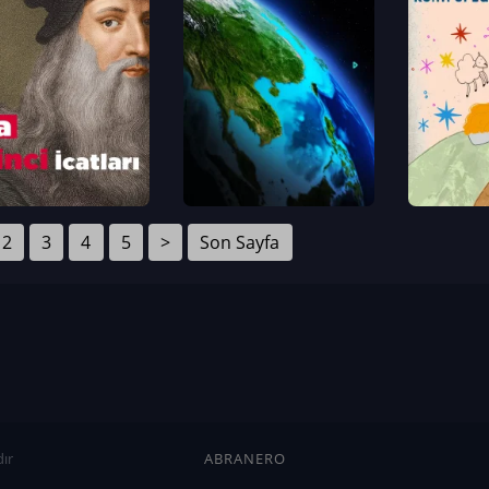
2
3
4
5
>
Son Sayfa
ır
ABRANERO