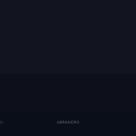
ır
ABRANERO