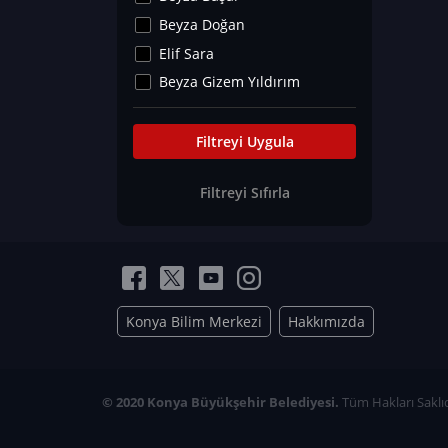
Kültür&Sanat
Beyza Doğan
Yaşam Tavsiyeleri
Elif Sara
Merakoloji
Beyza Gizem Yıldırım
Sağlık Tümü
İlknur İyigökler
Nadir Hastalıklar
Büşra Elif Kıvrak
Filtreyi Uygula
Eğitim Bilimleri
Fatma Beyza Öztürk
Filtreyi Sıfırla
Can TORUN
Hasan Gürel
Dilara Güven
Elif Sara
Ayşe Edanur Başer
Konya Bilim Merkezi
Hakkımızda
Gözde Düriye Alkan
Onur Erdoğan
Ceren Eda Erol
© 2020 Konya Büyükşehir Belediyesi.
Tüm Hakları Saklıd
Hacer Nur Küçükkırlı