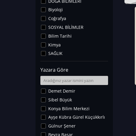
DOĞA BİLİMLERİ
Biyoloji
Coğrafya
SOSYAL BİLİMLER
Bilim Tarihi
Kimya
SAĞLIK
Sanat Tarihi
Yazara Göre
Fizik
Yer Bilimleri
Astronomi ve Uzay
Demet Demir
Noroloji
Sibel Büyük
Matematik
Konya Bilim Merkezi
Teknoloji
Ayşe Kübra Gürel Küçükkırlı
İklim Değişikliği
Gülnur Şener
Arkeoloji
Beyza Başar