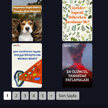
1
2
3
4
5
>
Son Sayfa