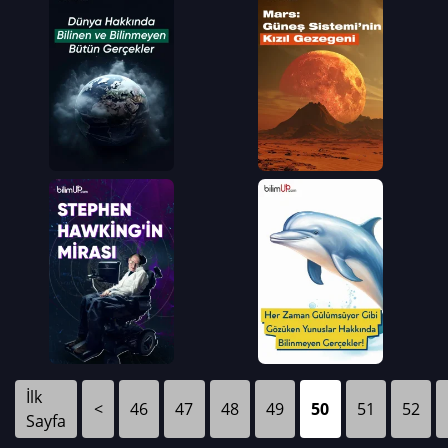
İlk
<
46
47
48
49
50
51
52
Sayfa