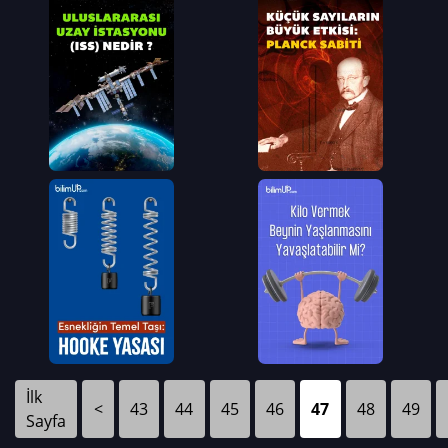
İlk
<
43
44
45
46
47
48
49
Sayfa