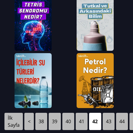
İlk
<
38
39
40
41
42
43
44
Sayfa