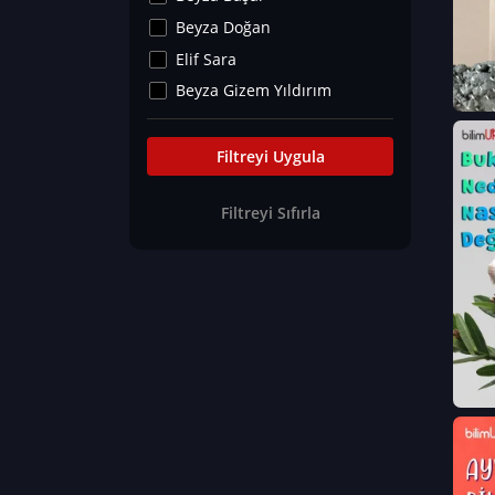
Kültür&Sanat
Beyza Doğan
Yaşam Tavsiyeleri
Elif Sara
Merakoloji
Beyza Gizem Yıldırım
Sağlık Tümü
İlknur İyigökler
Nadir Hastalıklar
Büşra Elif Kıvrak
Filtreyi Uygula
Eğitim Bilimleri
Fatma Beyza Öztürk
Filtreyi Sıfırla
Can TORUN
Hasan Gürel
Dilara Güven
Elif Sara
Ayşe Edanur Başer
Gözde Düriye Alkan
Onur Erdoğan
Ceren Eda Erol
Hacer Nur Küçükkırlı