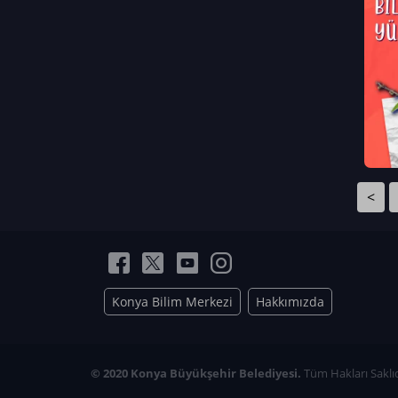
Neriman Nur Bahçıvan
İmran Verirşen
Mehmet Küçüktongur
Elmas Nur İbaoğlu
Yasemin Cömert
Müzeyyen Kalfazade
Zeynep Deresoy
Müzeyyen Büyüksamancı
<
Nazlı Ecem Görü
Esra Nur ELMAS
Konya Bilim Merkezi
Hakkımızda
© 2020 Konya Büyükşehir Belediyesi.
Tüm Hakları Saklıd