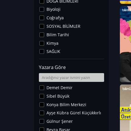
DOĞA BİLİMLERİ
Biyoloji
Coğrafya
SOSYAL BİLİMLER
Bilim Tarihi
Kimya
SAĞLIK
Sanat Tarihi
Yazara Göre
Fizik
Yer Bilimleri
Astronomi ve Uzay
Demet Demir
Noroloji
Sibel Büyük
Matematik
Konya Bilim Merkezi
Teknoloji
Ayşe Kübra Gürel Küçükkırlı
İklim Değişikliği
Gülnur Şener
Arkeoloji
Beyza Başar