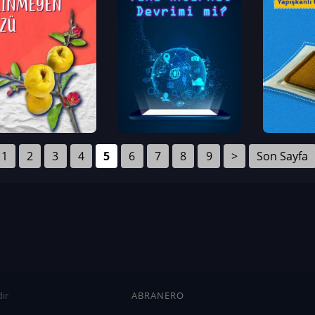
1
2
3
4
5
6
7
8
9
>
Son Sayfa
ır
ABRANERO