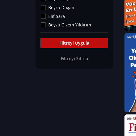
Kültür&Sanat
Beyza Doğan
Yaşam Tavsiyeleri
Elif Sara
Merakoloji
Beyza Gizem Yıldırım
Sağlık Tümü
İlknur İyigökler
Nadir Hastalıklar
Büşra Elif Kıvrak
Filtreyi Uygula
Eğitim Bilimleri
Fatma Beyza Öztürk
Filtreyi Sıfırla
Can TORUN
Hasan Gürel
Dilara Güven
Elif Sara
Ayşe Edanur Başer
Gözde Düriye Alkan
Onur Erdoğan
Ceren Eda Erol
Hacer Nur Küçükkırlı