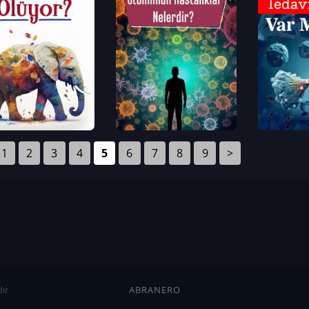
1
2
3
4
5
6
7
8
9
>
ır
ABRANERO