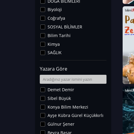
DOĞA BİLİMLERİ
Biyoloji
Coğrafya
SOSYAL BİLİMLER
Bilim Tarihi
Kimya
SAĞLIK
Sanat Tarihi
Yazara Göre
Fizik
Yer Bilimleri
Astronomi ve Uzay
Demet Demir
Noroloji
Sibel Büyük
Matematik
Konya Bilim Merkezi
Teknoloji
Ayşe Kübra Gürel Küçükkırlı
İklim Değişikliği
Gülnur Şener
Arkeoloji
Beyza Başar