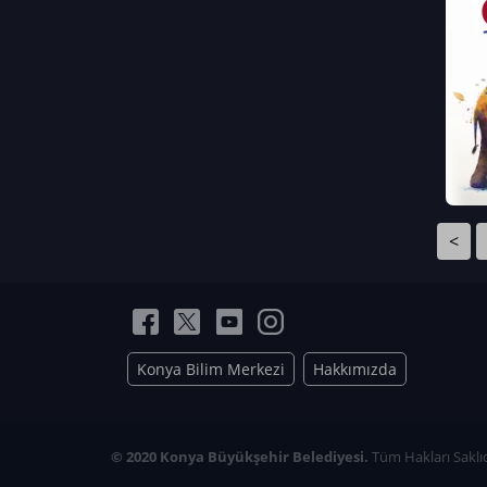
Neriman Nur Bahçıvan
İmran Verirşen
Mehmet Küçüktongur
Elmas Nur İbaoğlu
Yasemin Cömert
Müzeyyen Kalfazade
Zeynep Deresoy
Müzeyyen Büyüksamancı
<
Nazlı Ecem Görü
Esra Nur ELMAS
Konya Bilim Merkezi
Hakkımızda
© 2020 Konya Büyükşehir Belediyesi.
Tüm Hakları Saklıd