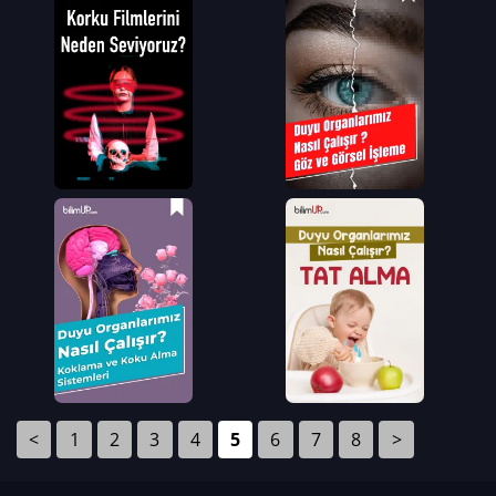
<
1
2
3
4
5
6
7
8
>