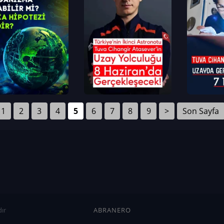
1
2
3
4
5
6
7
8
9
>
Son Sayfa
ır
ABRANERO