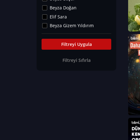
Kültür&Sanat
Beyza Doğan
Yaşam Tavsiyeleri
Elif Sara
Merakoloji
Beyza Gizem Yıldırım
Sağlık Tümü
İlknur İyigökler
Nadir Hastalıklar
Büşra Elif Kıvrak
Filtreyi Uygula
Eğitim Bilimleri
Fatma Beyza Öztürk
Filtreyi Sıfırla
Can TORUN
Hasan Gürel
Dilara Güven
Elif Sara
Ayşe Edanur Başer
Gözde Düriye Alkan
Onur Erdoğan
Ceren Eda Erol
Hacer Nur Küçükkırlı