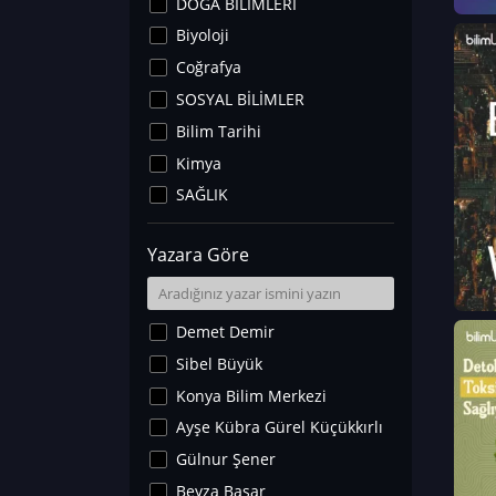
DOĞA BİLİMLERİ
Biyoloji
Coğrafya
SOSYAL BİLİMLER
Bilim Tarihi
Kimya
SAĞLIK
Sanat Tarihi
Yazara Göre
Fizik
Yer Bilimleri
Astronomi ve Uzay
Demet Demir
Noroloji
Sibel Büyük
Matematik
Konya Bilim Merkezi
Teknoloji
Ayşe Kübra Gürel Küçükkırlı
İklim Değişikliği
Gülnur Şener
Arkeoloji
Beyza Başar