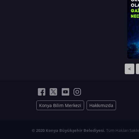
Neriman Nur Bahçıvan
İmran Verirşen
Mehmet Küçüktongur
Elmas Nur İbaoğlu
Yasemin Cömert
Müzeyyen Kalfazade
Zeynep Deresoy
Müzeyyen Büyüksamancı
<
Nazlı Ecem Görü
Esra Nur ELMAS
Konya Bilim Merkezi
Hakkımızda
© 2020 Konya Büyükşehir Belediyesi.
Tüm Hakları Saklıd