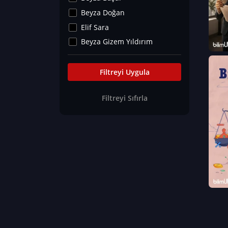
Kültür&Sanat
Beyza Doğan
Yaşam Tavsiyeleri
Elif Sara
Merakoloji
Beyza Gizem Yıldırım
Sağlık Tümü
İlknur İyigökler
Nadir Hastalıklar
Büşra Elif Kıvrak
Filtreyi Uygula
Eğitim Bilimleri
Fatma Beyza Öztürk
Filtreyi Sıfırla
Can TORUN
Hasan Gürel
Dilara Güven
Elif Sara
Ayşe Edanur Başer
Gözde Düriye Alkan
Onur Erdoğan
Ceren Eda Erol
Hacer Nur Küçükkırlı