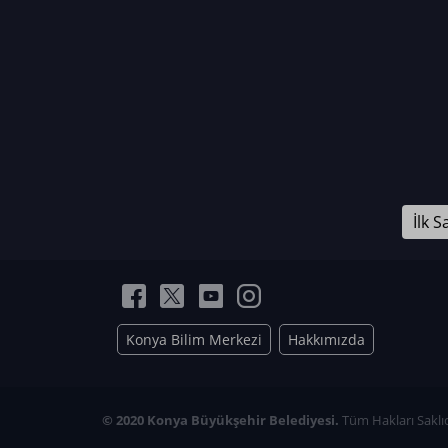
Neriman Nur Bahçıvan
İmran Verirşen
Mehmet Küçüktongur
Elmas Nur İbaoğlu
Yasemin Cömert
Müzeyyen Kalfazade
Zeynep Deresoy
Müzeyyen Büyüksamancı
İlk S
Nazlı Ecem Görü
Esra Nur ELMAS
Konya Bilim Merkezi
Hakkımızda
© 2020 Konya Büyükşehir Belediyesi.
Tüm Hakları Saklıd