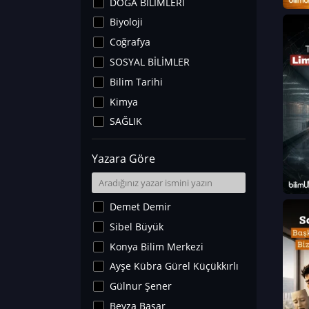
DOĞA BİLİMLERİ
Biyoloji
Coğrafya
SOSYAL BİLİMLER
Bilim Tarihi
Kimya
SAĞLIK
Sanat Tarihi
Yazara Göre
Fizik
Yer Bilimleri
Astronomi ve Uzay
Demet Demir
Noroloji
Sibel Büyük
Matematik
Konya Bilim Merkezi
Teknoloji
Ayşe Kübra Gürel Küçükkırlı
İklim Değişikliği
Gülnur Şener
Arkeoloji
Beyza Başar