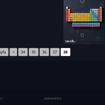
ayfa
<
34
35
36
37
38
ır
ABRANERO