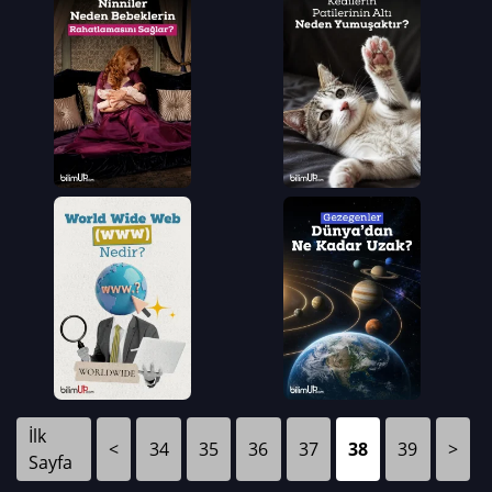
İlk
<
34
35
36
37
38
39
>
Sayfa