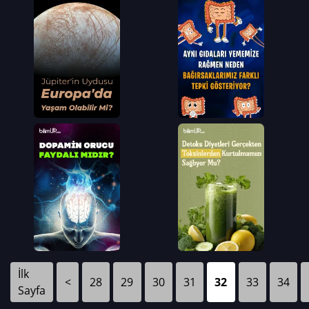
İlk
<
28
29
30
31
32
33
34
Sayfa