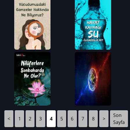
Son
<
1
2
3
4
5
6
7
8
>
Sayfa