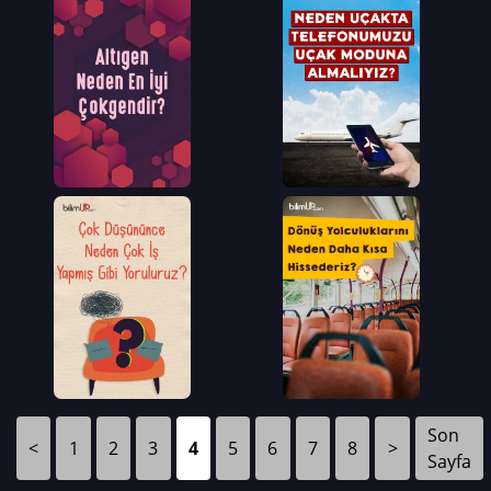
Son
<
1
2
3
4
5
6
7
8
>
Sayfa