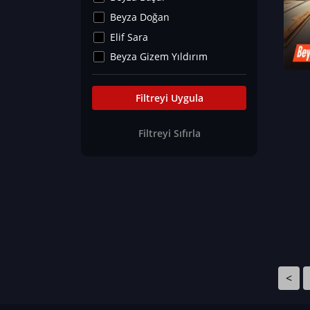
Kültür&Sanat
Beyza Doğan
Yaşam Tavsiyeleri
Elif Sara
Merakoloji
Beyza Gizem Yıldırım
Sağlık Tümü
İlknur İyigökler
Nadir Hastalıklar
Büşra Elif Kıvrak
Filtreyi Uygula
Eğitim Bilimleri
Fatma Beyza Öztürk
Filtreyi Sıfırla
Can TORUN
Hasan Gürel
Dilara Güven
Elif Sara
Ayşe Edanur Başer
Gözde Düriye Alkan
Onur Erdoğan
Ceren Eda Erol
<
Hacer Nur Küçükkırlı