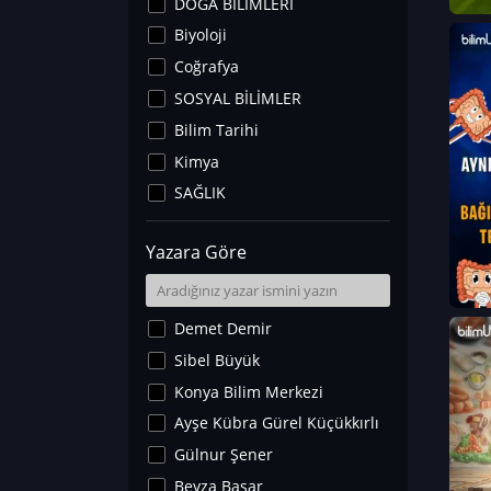
DOĞA BİLİMLERİ
Biyoloji
Coğrafya
SOSYAL BİLİMLER
Bilim Tarihi
Kimya
SAĞLIK
Sanat Tarihi
Yazara Göre
Fizik
Yer Bilimleri
Astronomi ve Uzay
Demet Demir
Noroloji
Sibel Büyük
Matematik
Konya Bilim Merkezi
Teknoloji
Ayşe Kübra Gürel Küçükkırlı
İklim Değişikliği
Gülnur Şener
Arkeoloji
Beyza Başar