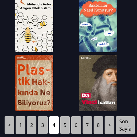
Son
<
1
2
3
4
5
6
7
8
>
Sayfa