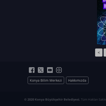
Neriman Nur Bahçıvan
İmran Verirşen
Mehmet Küçüktongur
Elmas Nur İbaoğlu
Yasemin Cömert
Müzeyyen Kalfazade
Zeynep Deresoy
Müzeyyen Büyüksamancı
<
Nazlı Ecem Görü
Esra Nur ELMAS
Konya Bilim Merkezi
Hakkımızda
© 2020 Konya Büyükşehir Belediyesi.
Tüm Hakları Saklıd