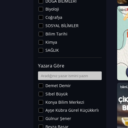
DOĞA BİLİMLERİ
Biyoloji
Coğrafya
SOSYAL BİLİMLER
Bilim Tarihi
Kimya
SAĞLIK
Sanat Tarihi
Yazara Göre
Fizik
Yer Bilimleri
Astronomi ve Uzay
Demet Demir
Noroloji
Sibel Büyük
Matematik
Konya Bilim Merkezi
Teknoloji
Ayşe Kübra Gürel Küçükkırlı
İklim Değişikliği
Gülnur Şener
Arkeoloji
Beyza Başar