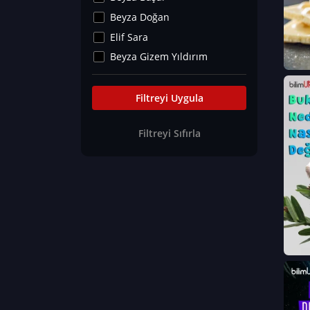
Kültür&Sanat
Beyza Doğan
Yaşam Tavsiyeleri
Elif Sara
Merakoloji
Beyza Gizem Yıldırım
Sağlık Tümü
İlknur İyigökler
Nadir Hastalıklar
Büşra Elif Kıvrak
Filtreyi Uygula
Eğitim Bilimleri
Fatma Beyza Öztürk
Filtreyi Sıfırla
Can TORUN
Hasan Gürel
Dilara Güven
Elif Sara
Ayşe Edanur Başer
Gözde Düriye Alkan
Onur Erdoğan
Ceren Eda Erol
Hacer Nur Küçükkırlı