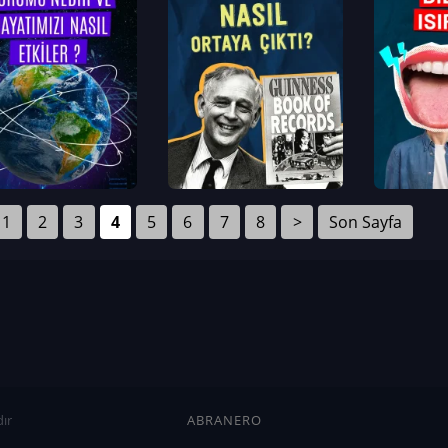
1
2
3
4
5
6
7
8
>
Son Sayfa
ır
ABRANERO