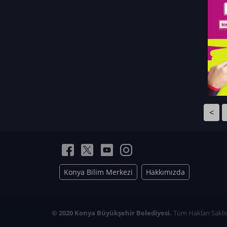
Neriman Nur Bahçıvan
İmran Verirşen
Mehmet Küçüktongur
Elmas Nur İbaoğlu
Yasemin Cömert
Müzeyyen Kalfazade
Zeynep Deresoy
Müzeyyen Büyüksamancı
<
Nazlı Ecem Görü
Esra Nur ELMAS
Konya Bilim Merkezi
Hakkımızda
© 2020 Konya Büyükşehir Belediyesi.
Tüm Hakları Saklıd