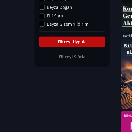
Kültür&Sanat
Beyza Doğan
Yaşam Tavsiyeleri
Elif Sara
Merakoloji
Beyza Gizem Yıldırım
Sağlık Tümü
İlknur İyigökler
Nadir Hastalıklar
Büşra Elif Kıvrak
Filtreyi Uygula
Eğitim Bilimleri
Fatma Beyza Öztürk
Filtreyi Sıfırla
Can TORUN
Hasan Gürel
Dilara Güven
Elif Sara
Ayşe Edanur Başer
Gözde Düriye Alkan
Onur Erdoğan
Ceren Eda Erol
Hacer Nur Küçükkırlı