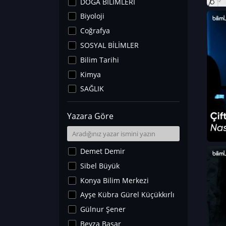
DOĞA BİLİMLERİ
Biyoloji
Coğrafya
SOSYAL BİLİMLER
Bilim Tarihi
Kimya
SAĞLIK
Sanat Tarihi
Yazara Göre
Fizik
Yer Bilimleri
Astronomi ve Uzay
Demet Demir
Noroloji
Sibel Büyük
Matematik
Konya Bilim Merkezi
Teknoloji
Ayşe Kübra Gürel Küçükkırlı
İklim Değişikliği
Gülnur Şener
Arkeoloji
Beyza Başar