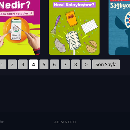
1
2
3
4
5
6
7
8
>
Son Sayfa
ır
ABRANERO