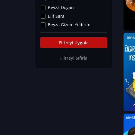
Kültür&Sanat
Beyza Doğan
Yaşam Tavsiyeleri
Elif Sara
Merakoloji
Beyza Gizem Yıldırım
Sağlık Tümü
İlknur İyigökler
Nadir Hastalıklar
Büşra Elif Kıvrak
Filtreyi Uygula
Eğitim Bilimleri
Fatma Beyza Öztürk
Filtreyi Sıfırla
Can TORUN
Hasan Gürel
Dilara Güven
Elif Sara
Ayşe Edanur Başer
Gözde Düriye Alkan
Onur Erdoğan
Ceren Eda Erol
Hacer Nur Küçükkırlı