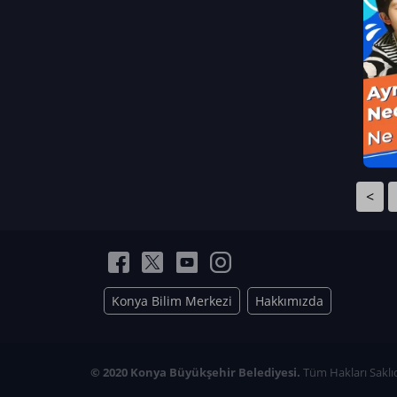
Neriman Nur Bahçıvan
İmran Verirşen
Mehmet Küçüktongur
Elmas Nur İbaoğlu
Yasemin Cömert
Müzeyyen Kalfazade
Zeynep Deresoy
Müzeyyen Büyüksamancı
<
Nazlı Ecem Görü
Esra Nur ELMAS
Konya Bilim Merkezi
Hakkımızda
© 2020 Konya Büyükşehir Belediyesi.
Tüm Hakları Saklıd