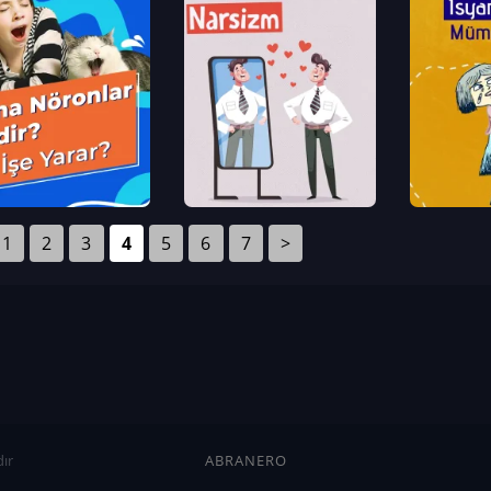
1
2
3
4
5
6
7
>
ır
ABRANERO