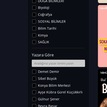
DOĞA BİLİMLERİ
Biyoloji
Coğrafya
SOSYAL BİLİMLER
Bilim Tarihi
Kimya
SAĞLIK
Sanat Tarihi
Yazara Göre
Fizik
Yer Bilimleri
Astronomi ve Uzay
Demet Demir
Noroloji
Sibel Büyük
Matematik
Konya Bilim Merkezi
Teknoloji
Ayşe Kübra Gürel Küçükkırlı
İklim Değişikliği
Gülnur Şener
Arkeoloji
Beyza Başar