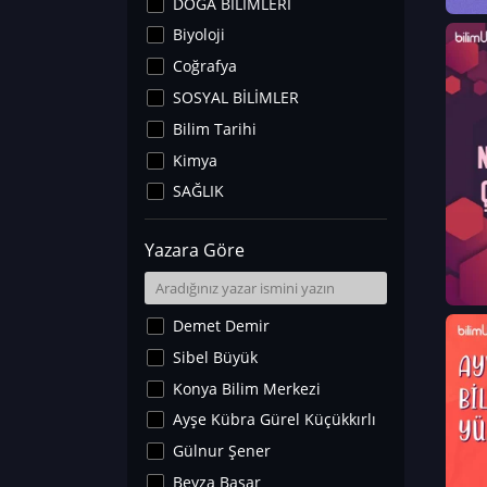
DOĞA BİLİMLERİ
Biyoloji
Coğrafya
SOSYAL BİLİMLER
Bilim Tarihi
Kimya
SAĞLIK
Sanat Tarihi
Yazara Göre
Fizik
Yer Bilimleri
Astronomi ve Uzay
Demet Demir
Noroloji
Sibel Büyük
Matematik
Konya Bilim Merkezi
Teknoloji
Ayşe Kübra Gürel Küçükkırlı
İklim Değişikliği
Gülnur Şener
Arkeoloji
Beyza Başar