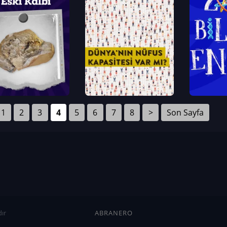
1
2
3
4
5
6
7
8
>
Son Sayfa
ır
ABRANERO