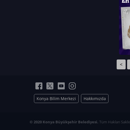
Neriman Nur Bahçıvan
İmran Verirşen
Mehmet Küçüktongur
Elmas Nur İbaoğlu
Yasemin Cömert
Müzeyyen Kalfazade
Zeynep Deresoy
Müzeyyen Büyüksamancı
<
Nazlı Ecem Görü
Esra Nur ELMAS
Konya Bilim Merkezi
Hakkımızda
© 2020 Konya Büyükşehir Belediyesi.
Tüm Hakları Saklıd