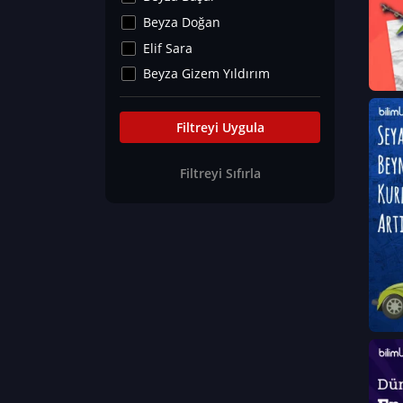
Kültür&Sanat
Beyza Doğan
Yaşam Tavsiyeleri
Elif Sara
Merakoloji
Beyza Gizem Yıldırım
Sağlık Tümü
İlknur İyigökler
Nadir Hastalıklar
Büşra Elif Kıvrak
Filtreyi Uygula
Eğitim Bilimleri
Fatma Beyza Öztürk
Filtreyi Sıfırla
Can TORUN
Hasan Gürel
Dilara Güven
Elif Sara
Ayşe Edanur Başer
Gözde Düriye Alkan
Onur Erdoğan
Ceren Eda Erol
Hacer Nur Küçükkırlı